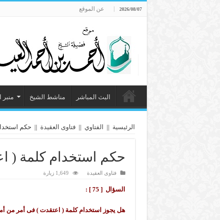
عن الموقع
2026/08/07
البث المباشر
مناشط الشيخ
منبر 
الرئيسية
||
الفتاوي
||
فتاوى العقيدة
||
حكم استخدام 
حكم استخدام كلمة ( اع
فتاوى العقيدة
1,649 زيارة
السؤال [ 75 ] :
هل يجوز استخدام كلمة ( اعتقدت ) فى أمر من أمور 